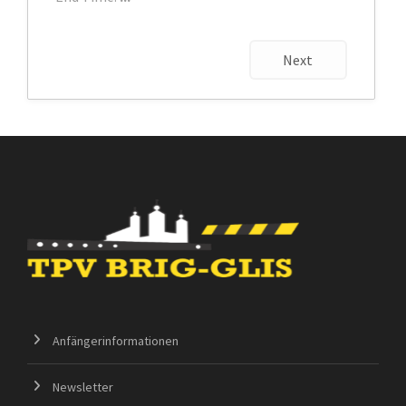
Next
Anfängerinformationen
Newsletter