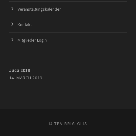
Veranstaltungskalender
Kontakt
Mitglieder Login
Juca 2019
14. MARCH 2019
© TPV BRIG-GLIS