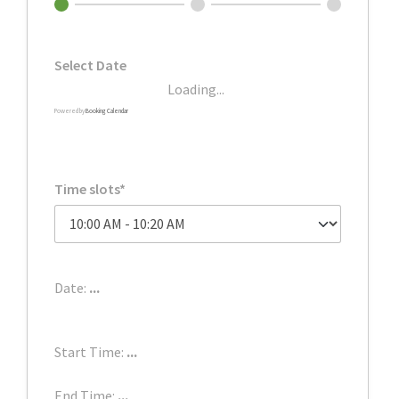
Select Date
Loading...
Powered by
Booking Calendar
Time slots*
Date:
...
Start Time:
...
End Time:
...